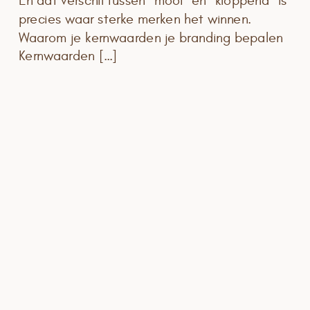
En dat verschil tussen “mooi” en “kloppend” is
precies waar sterke merken het winnen.
Waarom je kernwaarden je branding bepalen
Kernwaarden […]