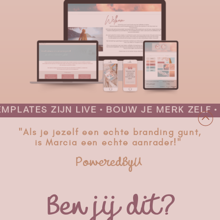
ATES ZIJN LIVE • BOUW JE MERK ZELF • ST
"Als je jezelf een echte branding gunt,
is Marcia een echte aanrader!"
~PoweredByU ~
Ben jij dit?