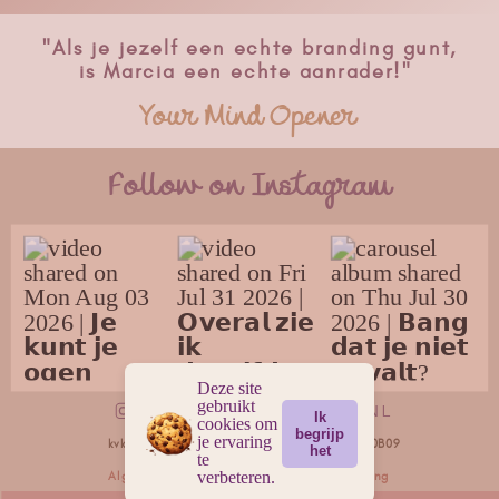
"Als je jezelf een echte branding gunt,
is Marcia een echte aanrader!"
~Your Mind Opener ~
Follow on Instagram
Deze site
gebruikt
DREAMDESIGNSTUDIO.NL
Ik
cookies om
begrijp
je ervaring
kvk: 93236336 BTW nummer NL005007880B09
het
te
verbeteren.
Algemene voorwaarden
Privacy verklaring