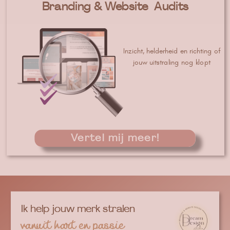
Branding & Website Audits
Inzicht, helderheid en richting of
jouw uitstraling nog klopt
Vertel mij meer!
Ik help jouw merk stralen
Ik help jouw merk stralen
vanuit hart en passie