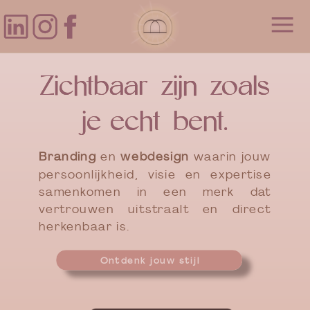
Zichtbaar zijn zoals
Zichtbaar zijn zoals
je echt bent.
je echt bent.
Branding
en
webdesign
waarin jouw
persoonlijkheid, visie en expertise
samenkomen in een merk dat
vertrouwen uitstraalt en direct
herkenbaar is.
Ontdenk jouw stijl